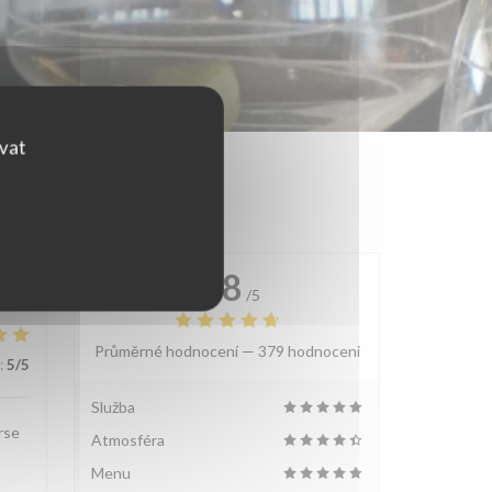
ovat
4.8
/5
Průměrné hodnocení —
379 hodnoceni
:
5
/5
Služba
rse
Atmosféra
Menu