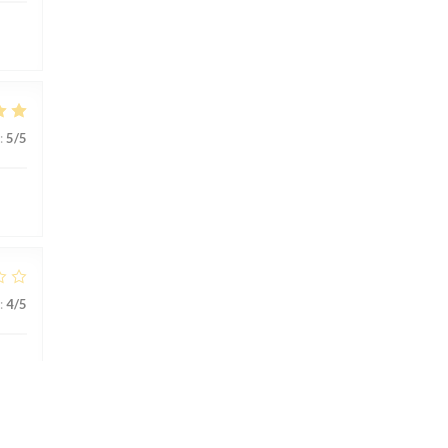
:
5
/5
:
4
/5