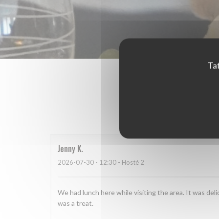
Tat
Hodnoce
Jenny
K
2026-07-30
- 12:30 - Hosté 2
We had lunch here while visiting the area. It was d
was a treat.