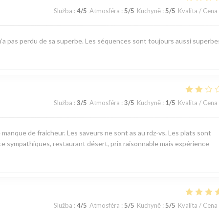
Služba
:
4
/5
Atmosféra
:
5
/5
Kuchyně
:
5
/5
Kvalita / Cena
t n’a pas perdu de sa superbe. Les séquences sont toujours aussi superbe
Služba
:
3
/5
Atmosféra
:
3
/5
Kuchyně
:
1
/5
Kvalita / Cena
 manque de fraicheur. Les saveurs ne sont as au rdz-vs. Les plats sont
ce sympathiques, restaurant désert, prix raisonnable mais expérience
Služba
:
4
/5
Atmosféra
:
5
/5
Kuchyně
:
5
/5
Kvalita / Cena