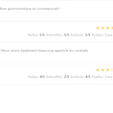
diner gastronomique et contemporain!
Služba
:
5
/5
Atmosféra
:
5
/5
Kuchyně
:
5
/5
Kvalita / Cena
vo ! Nous avons également beaucoup apprécié les cocktails
Služba
:
4
/5
Atmosféra
:
2
/5
Kuchyně
:
4
/5
Kvalita / Cena
modeste…