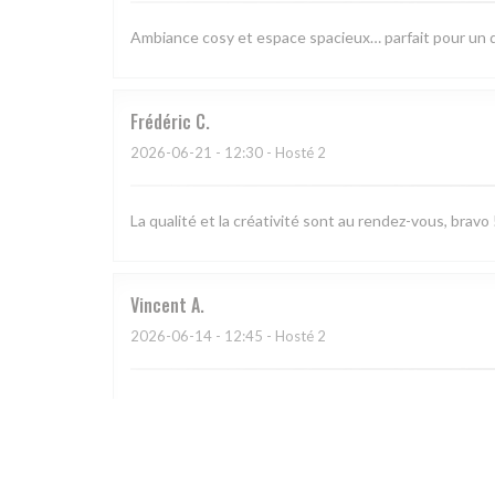
Ambiance cosy et espace spacieux… parfait pour un 
Frédéric
C
2026-06-21
- 12:30 - Hosté 2
La qualité et la créativité sont au rendez-vous, bra
Vincent
A
2026-06-14
- 12:45 - Hosté 2
Cuisine inventive et créative, salle à la décoration 
Flavien
G