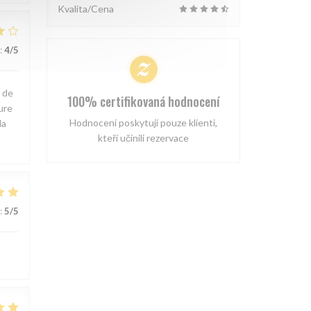
Kvalita/Cena
:
4
/5
e de
100% certifikovaná hodnocení
ure
Hodnocení poskytují pouze klienti,
la
kteří učinili rezervace
:
5
/5