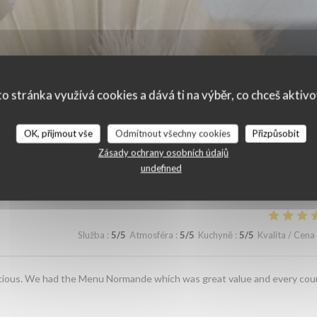
o stránka využívá cookies a dává ti na výběr, co chceš aktiv
OK, přijmout vše
Odmítnout všechny cookies
Přizpůsobit
ní našich zákazníků
Zásady ochrany osobních údajů
undefined
Služba
:
5
/5
Atmosféra
:
5
/5
Kuchyně
:
5
/5
Kvalita / Cena
elicious. We had the Menu Normande which was great value and every cou