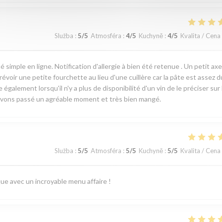
Služba
:
5
/5
Atmosféra
:
4
/5
Kuchyně
:
4
/5
Kvalita / Cena
é simple en ligne. Notification d'allergie à bien été retenue . Un petit ax
évoir une petite fourchette au lieu d'une cuillère car la pâte est assez d
également lorsqu'il n'y a plus de disponibilité d'un vin de le préciser sur 
us avons passé un agréable moment et très bien mangé.
Služba
:
5
/5
Atmosféra
:
5
/5
Kuchyně
:
5
/5
Kvalita / Cena
ue avec un incroyable menu affaire !