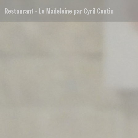
CCookie-styringspanel
Restaurant - Le Madeleine par Cyril Coutin