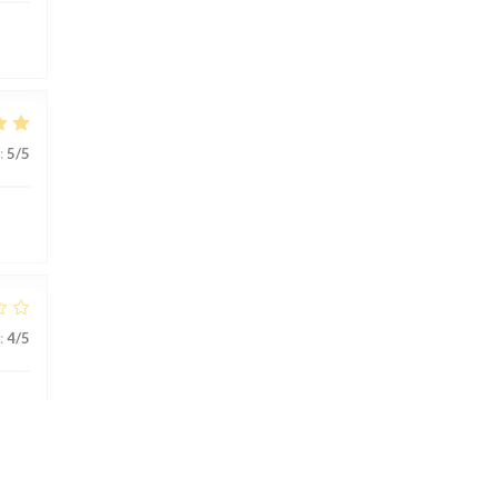
:
5
/5
:
4
/5