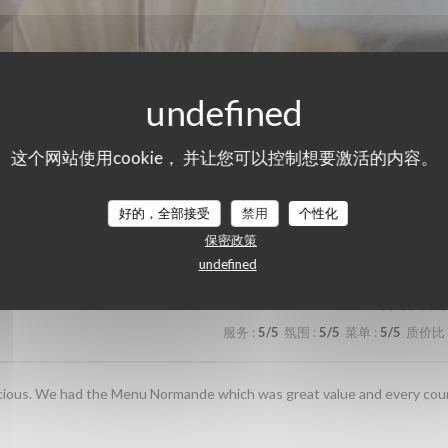
这个网站使用cookie， 并让您可以控制想要激活的内容。
们的顾客评分
好的，全部接受
禁用
个性化
保密政策
undefined
服务
:
5
/5
氛围
:
5
/5
菜单
:
5
/5
质价比
elicious. We had the Menu Normande which was great value and every cou