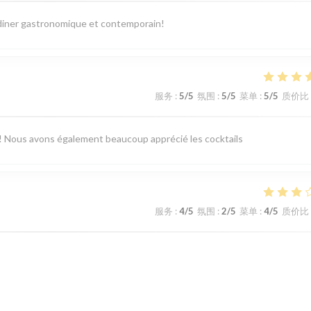
diner gastronomique et contemporain!
服务
:
5
/5
氛围
:
5
/5
菜单
:
5
/5
质价比
vo ! Nous avons également beaucoup apprécié les cocktails
服务
:
4
/5
氛围
:
2
/5
菜单
:
4
/5
质价比
modeste…