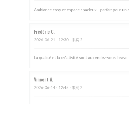
Ambiance cosy et espace spacieux… parfait pour un 
Frédéric
C
2026-06-21
- 12:30 - 来宾 2
La qualité et la créativité sont au rendez-vous, bra
Vincent
A
2026-06-14
- 12:45 - 来宾 2
Cuisine inventive et créative, salle à la décoration 
Flavien
G