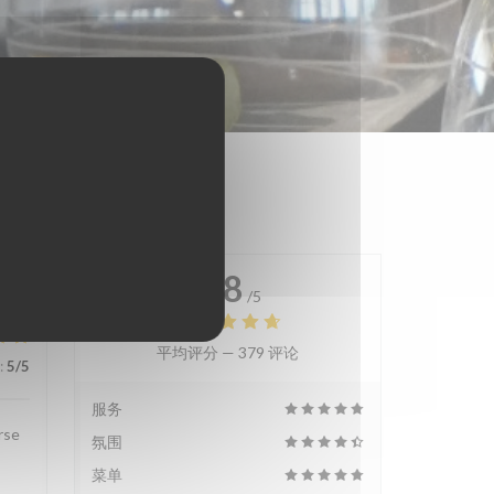
4.8
/5
平均评分 —
379 评论
:
5
/5
服务
rse
氛围
菜单