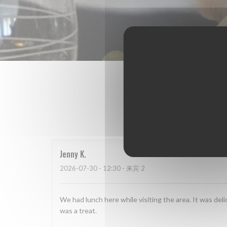
我
Jenny
K
2026-07-30
- 12:30 - 来宾 2
We had lunch here while visiting the area. It was d
was a treat.