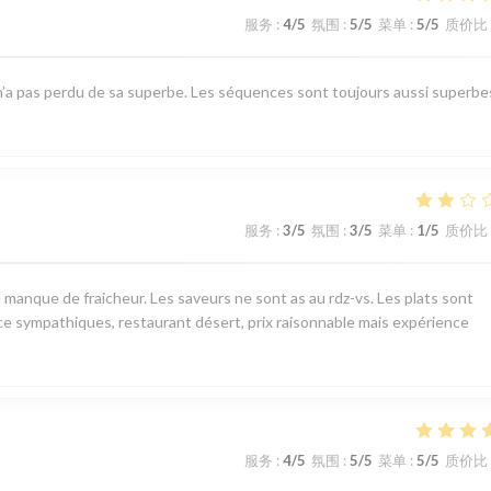
服务
:
4
/5
氛围
:
5
/5
菜单
:
5
/5
质价比
t n’a pas perdu de sa superbe. Les séquences sont toujours aussi superbe
服务
:
3
/5
氛围
:
3
/5
菜单
:
1
/5
质价比
 manque de fraicheur. Les saveurs ne sont as au rdz-vs. Les plats sont
ce sympathiques, restaurant désert, prix raisonnable mais expérience
服务
:
4
/5
氛围
:
5
/5
菜单
:
5
/5
质价比