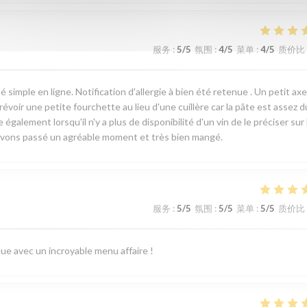
服务
:
5
/5
氛围
:
4
/5
菜单
:
4
/5
质价比
é simple en ligne. Notification d'allergie à bien été retenue . Un petit ax
évoir une petite fourchette au lieu d'une cuillère car la pâte est assez d
également lorsqu'il n'y a plus de disponibilité d'un vin de le préciser sur 
us avons passé un agréable moment et très bien mangé.
服务
:
5
/5
氛围
:
5
/5
菜单
:
5
/5
质价比
ue avec un incroyable menu affaire !