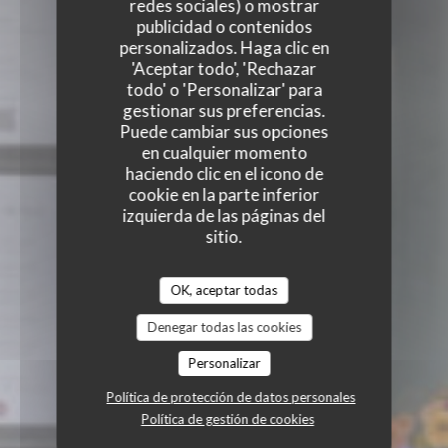
redes sociales) o mostrar
publicidad o contenidos
personalizados. Haga clic en
'Aceptar todo', 'Rechazar
todo' o 'Personalizar' para
gestionar sus preferencias.
Puede cambiar sus opciones
en cualquier momento
haciendo clic en el icono de
cookie en la parte inferior
izquierda de las páginas del
sitio.
OK, aceptar todas
Denegar todas las cookies
Personalizar
Política de protección de datos personales
Política de gestión de cookies