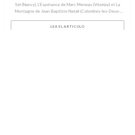
Sel (Nancy), L'Espérance de Marc Meneau (Vézelay) et La
Montagne de Jean-Baptiste Natali (Colombey-les-Deux-
Eglises), Cyril Coutin reprend Le Madeleine à Verneuil d’Avre
et d’Iton.
((ABRE EN UNA NUEVA V
LEA EL ARTICULO