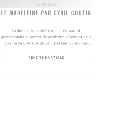
01/09/2023
LE MADELEINE PAR CYRIL COUTIN
La douce atmosphère de ce restaurant
gastronomique permet de profiter pleinement de la
cuisine de Cyril Coutin, un Chef bien connu des
belles tables et des palaces ayant participé aux
concours de Meilleur Ouvrier de France. Adepte du
((OPENS IN A NEW WINDOW))
READ THE ARTICLE
« manger vrai », son style est une ode à la nature...
OW))