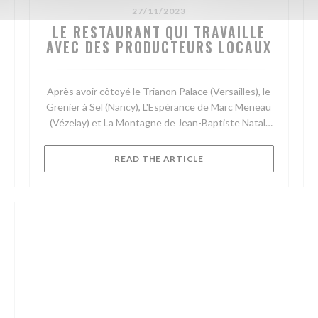
27/11/2023
LE RESTAURANT QUI TRAVAILLE
AVEC DES PRODUCTEURS LOCAUX
Après avoir côtoyé le Trianon Palace (Versailles), le
Grenier à Sel (Nancy), L'Espérance de Marc Meneau
(Vézelay) et La Montagne de Jean-Baptiste Natali
(Colombey-les-Deux-Eglises), Cyril Coutin reprend
Le Madeleine à Verneuil d’Avre et d’Iton.
NEW WINDOW))
((OPENS IN A NEW WIND
READ THE ARTICLE