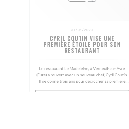
31/01/2023
CYRIL COUTIN VISE UNE
PREMIÈRE ÉTOILE POUR SON
RESTAURANT
Le restaurant Le Madeleine, à Verneuil-sur-Avre
(Eure) a rouvert avec un nouveau chef, Cyril Coutin.
Il se donne trois ans pour décrocher sa première
étoile.
((OPENS IN A 
READ THE ARTICLE