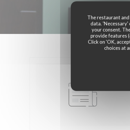
The restaurant and i
data. 'Necessary' 
your consent. The
provide features (
Click on 'OK, accept
choices at a