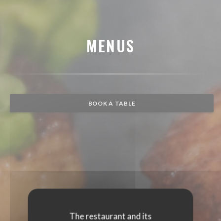
MENUS
BOOK A TABLE
The restaurant and its