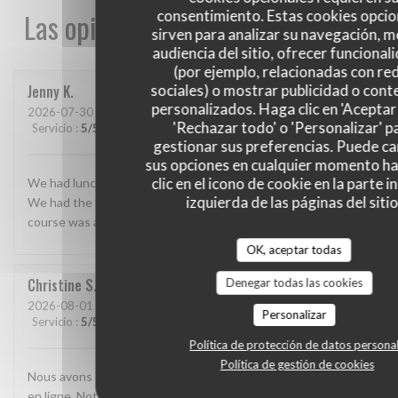
Las opiniones de nuestros clientes
consentimiento. Estas cookies opcio
sirven para analizar su navegación, me
audiencia del sitio, ofrecer funcional
(por ejemplo, relacionadas con re
Jenny
K
sociales) o mostrar publicidad o cont
personalizados. Haga clic en 'Aceptar 
2026-07-30
- 12:30 - Invitados 2
'Rechazar todo' o 'Personalizar' p
Servicio
:
5
/5
Ambiente
:
5
/5
Menú
:
5
/5
Calidad / Precio
:
5
/5
gestionar sus preferencias. Puede c
sus opciones en cualquier momento h
clic en el icono de cookie en la parte i
We had lunch here while visiting the area. It was delicious.
izquierda de las páginas del sitio
We had the Menu Normande which was great value and every
course was a treat.
OK, aceptar todas
Christine
S
Denegar todas las cookies
2026-08-01
- 12:15 - Invitados 4
Personalizar
Servicio
:
5
/5
Ambiente
:
4
/5
Menú
:
4
/5
Calidad / Precio
:
4
/5
Política de protección de datos persona
Política de gestión de cookies
Nous avons été très bien accueillis la réservation a été simple
en ligne. Notification d'allergie à bien été retenue . Un petit