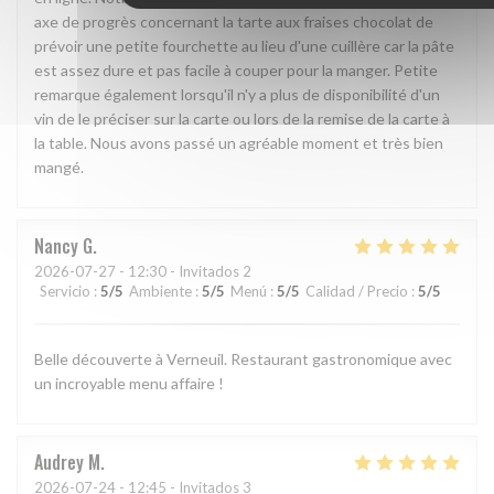
axe de progrès concernant la tarte aux fraises chocolat de
prévoir une petite fourchette au lieu d'une cuillère car la pâte
est assez dure et pas facile à couper pour la manger. Petite
remarque également lorsqu'il n'y a plus de disponibilité d'un
vin de le préciser sur la carte ou lors de la remise de la carte à
la table. Nous avons passé un agréable moment et très bien
mangé.
Nancy
G
2026-07-27
- 12:30 - Invitados 2
Servicio
:
5
/5
Ambiente
:
5
/5
Menú
:
5
/5
Calidad / Precio
:
5
/5
Belle découverte à Verneuil. Restaurant gastronomique avec
un incroyable menu affaire !
Audrey
M
2026-07-24
- 12:45 - Invitados 3