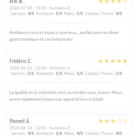
eric
M
2026-07-09
- 19:45 - Invitados 4
Servicio
:
4
/5
Ambiente
:
5
/5
Menú
:
5
/5
Calidad / Precio
:
4
/5
Ambiance cosy et espace spacieux… parfait pour un diner
gastronomique et contemporain!
Frédéric
C
2026-06-21
- 12:30 - Invitados 2
Servicio
:
5
/5
Ambiente
:
5
/5
Menú
:
5
/5
Calidad / Precio
:
5
/5
La qualité et la créativité sont au rendez-vous, bravo ! Nous
avons également beaucoup apprécié les cocktails
Vincent
A
2026-06-14
- 12:45 - Invitados 2
Servicio
:
4
/5
Ambiente
:
2
/5
Menú
:
4
/5
Calidad / Precio
:
4
/5