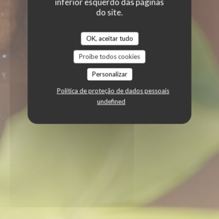
inferior esquerdo das páginas
do site.
OK, aceitar tudo
Proíbe todos cookies
Personalizar
Política de proteção de dados pessoais
undefined